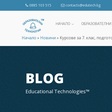
0885 103 515
contacts@edutech.bg
НАЧАЛО
ОБРАЗОВАТЕЛНИ
Начало
»
Новини
»
Курсове за 7. клас, подгот
BLOG
Educational Technologies™