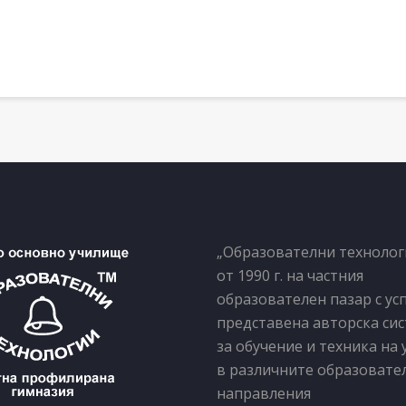
„Образователни технолог
от 1990 г. на частния
образователен пазар с у
представена авторска си
за обучение и техника на 
в различните образовате
направления