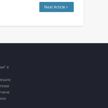
Next Article
ии“ е
спешно
стема
учене
лни