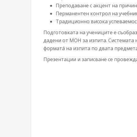
Преподаване с акцент на причи
Перманентен контрол на учебния
Традиционно висока успеваемост 
Подготовката на учениците е съобра
дадени от МОН за изпита. Системата 
форматá на изпита по двата предмета
Презентации и записване се провежда