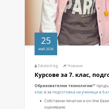
25
май 2026
Edutech.bg
Новини
Курсове за 7. клас, подг
Образователни технологии™
продъ
клас
и за
подготовка на ученици в 6.кл
Собствени печатни и on-line ба
оценяване.