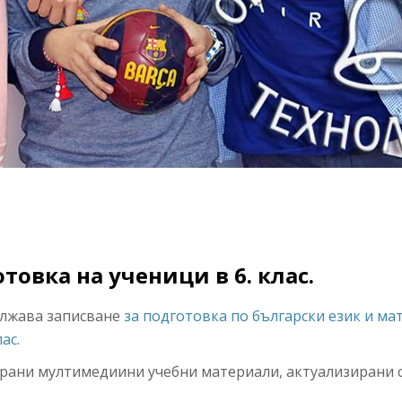
отовка на ученици в 6. клас.
лжава записване
за подготовка по български език и ма
ас.
зирани мултимедиини учебни материали, актуализирани