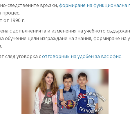
нно-следствените връзки,
формиране на функционална 
 процес.
от 1990 г.
зена с допълненията и изменения на учебното съдържан
на обучение цели изграждане на знания, формиране на 
.
т след уговорка с
отговорник на удобен за вас офис
.