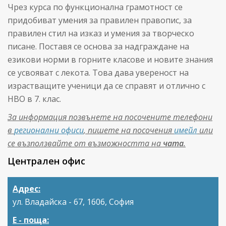
Чрез курса по функционална грамотност се
придобиват умения за правилен правопис, за
правилен стил на изказ и умения за творческо
писане. Поставя се основа за надграждане на
езикови норми в горните класове и новите знания
се усвояват с лекота. Това дава увереност на
израстващите ученици да се справят и отлично с
НВО в 7. клас.
За информация позвънете на посочените телефони
в
регионални офиси
, пишете на посочения
имейл
или
се възползвайте от възможността на
чата
.
Централен офис
Адрес:
ул. Владайска - 67, 1606, София
Е - поща: