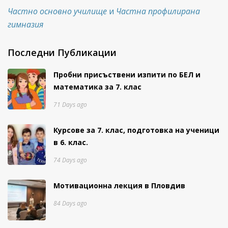
Частно основно училище
и
Частна профилирана
гимназия
Последни Публикации
Пробни присъствени изпити
по БЕЛ и
математика за 7. клас
71 Days ago
Курсове за 7. клас, подготовка на ученици
в 6. клас.
74 Days ago
Мотивационна лекция в Пловдив
84 Days ago