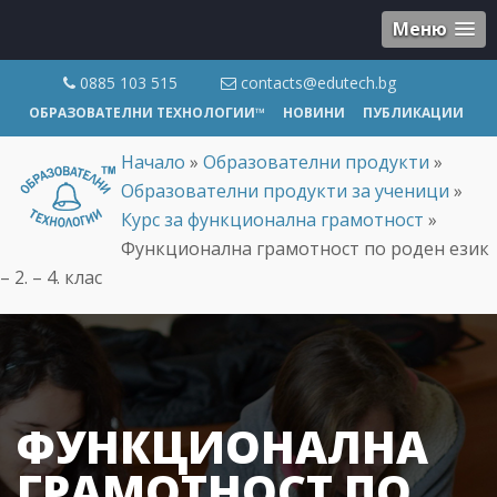
Меню
0885 103 515
contacts@edutech.bg
ОБРАЗОВАТЕЛНИ ТЕХНОЛОГИИ™
НОВИНИ
ПУБЛИКАЦИИ
Начало
»
Образователни продукти
»
Образователни продукти за ученици
»
Курс за функционална грамотност
»
Функционална грамотност по роден език
– 2. – 4. клас
ФУНКЦИОНАЛНА
ГРАМОТНОСТ ПО