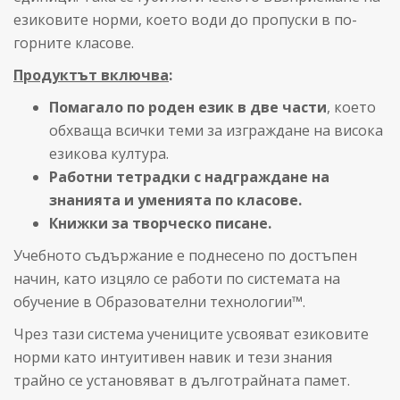
езиковите норми, което води до пропуски в по-
горните класове.
Продуктът включва
:
Помагало по роден език в две части
, което
обхваща всички теми за изграждане на висока
езикова култура.
Работни тетрадки с надграждане на
знанията и уменията по класове.
Книжки за творческо писане.
Учебното съдържание е поднесено по достъпен
начин, като изцяло се работи по системата на
обучение в Образователни технологии™.
Чрез тази система учениците усвояват езиковите
норми като интуитивен навик и тези знания
трайно се установяват в дълготрайната памет.