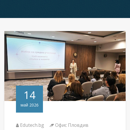
14
май 2026
Edutech.bg
Офис Пловдив