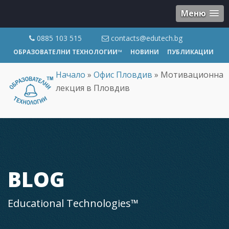
Меню
0885 103 515
contacts@edutech.bg
ОБРАЗОВАТЕЛНИ ТЕХНОЛОГИИ™
НОВИНИ
ПУБЛИКАЦИИ
Начало
»
Офис Пловдив
»
Мотивационна
лекция в Пловдив
BLOG
Educational Technologies™