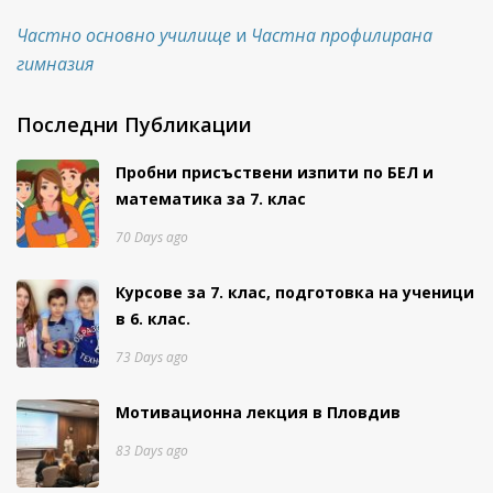
Частно основно училище
и
Частна профилирана
гимназия
Последни Публикации
Пробни присъствени изпити
по БЕЛ и
математика за 7. клас
70 Days ago
Курсове за 7. клас, подготовка на ученици
в 6. клас.
73 Days ago
Мотивационна лекция в Пловдив
83 Days ago