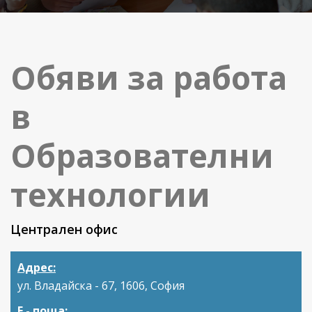
Обяви за работа
в
Образователни
технологии
Централен офис
Адрес:
ул. Владайска - 67, 1606, София
Е - поща: