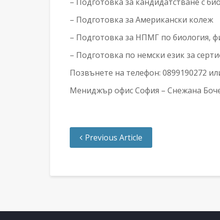
– Подготовка за кандидатстване с био
– Подготовка за Американски колеж
– Подготовка за НПМГ по биология, фи
– Подготовка по немски език за серт
Позвънете на телефон: 0899190272 ил
Мениджър офис София – Снежана Боч
Previous Article