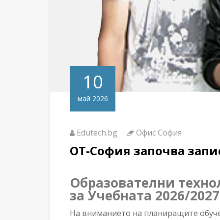
10
май 2026
Edutech.bg
Офис София
ОТ-София започва запис
Образователни техно
за Учебната 2026/2027
На вниманието на планиращите обуче