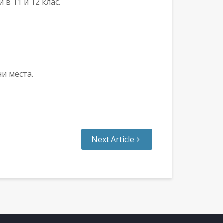
в 11 и 12 клас.
и места.
Next Article