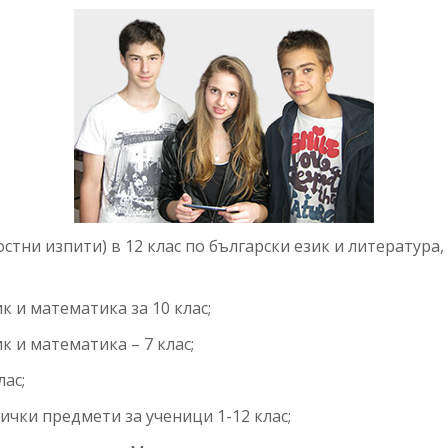
тни изпити) в 12 клас по български език и литература,
к и математика за 10 клас;
к и математика – 7 клас;
лас;
чки предмети за ученици 1-12 клас;