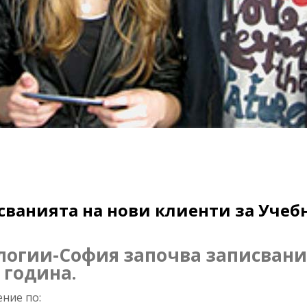
ванията на нови клиенти за Учебн
логии-София започва записвани
 година.
ние по: