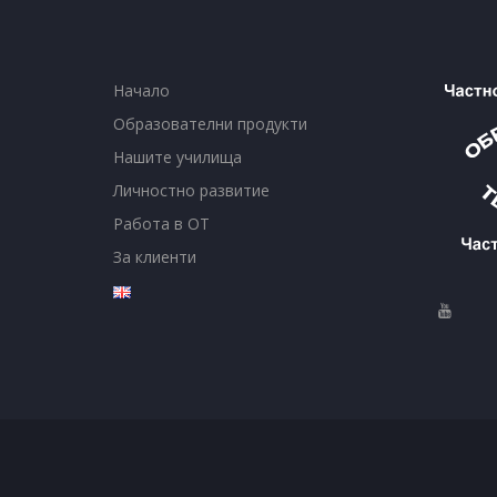
Начало
Образователни продукти
Нашите училища
Личностно развитие
Работа в ОТ
За клиенти