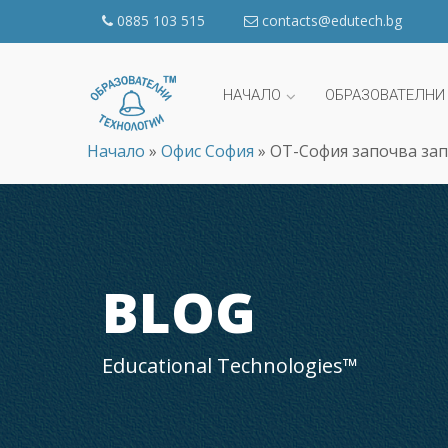
0885 103 515
contacts@edutech.bg
НАЧАЛО
ОБРАЗОВАТЕЛНИ
Начало
»
Офис София
»
ОТ-София започва зап
BLOG
Educational Technologies™