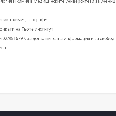
логия и химия в Медицинските университети за ученици 
зика, химия, география
ификати на Гьоте институт
и 02/9516797, за допълнителна информация и за свободн
ева