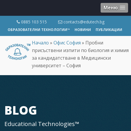
Меню
0885 103 515
contacts@edutech.bg
ОБРАЗОВАТЕЛНИ ТЕХНОЛОГИИ™
НОВИНИ
ПУБЛИКАЦИИ
Начало
»
Офис София
»
Пробни
присъствени изпити по биология и химия
за кандидатстване в Медицински
университет – София
BLOG
Educational Technologies™