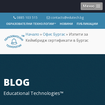
Меню
0885 103 515
contacts@edutech.bg
ОБРАЗОВАТЕЛНИ ТЕХНОЛОГИИ™
НОВИНИ
ПУБЛИКАЦИИ
Начало
»
Офис Бургас
»
Изпити за
Кеймбридж сертификати в Бургас
BLOG
Educational Technologies™